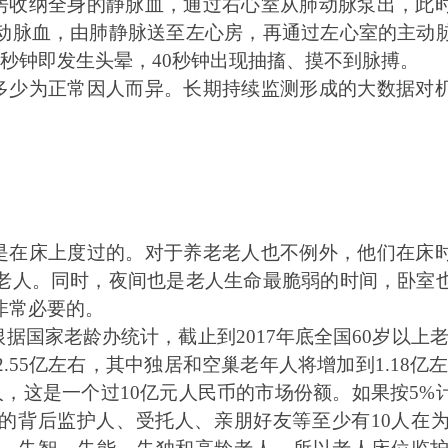
房收纳全身的静脉血，通过右心室从肺动脉泵出，此
动脉血，由肺静脉送至左心房，再通过左心室的主动
秒钟即发生头晕，40秒钟出现抽搐、摸不到脉搏。
多少为正常因人而异。长期持续监测形成的大数据对
。
是在床上度过的。对于养老老人也不例外，他们在床
老人。同时，夜间也是老人生命最脆弱的时间，卧室
非常必要的。
根据国家老龄办统计，截止到
2017
年底全国
60
岁以上
2.55
亿左右，其中独居和空巢老年人将增加到
1.18
亿
人，这是一个过10亿元人民币的市场份额。如果按
5%
的背后监护人、受托人、亲朋好友等至少有
10
人在