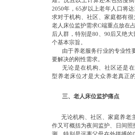
难。况且以上计算还未包括慢病
2050
年，
65
岁以上老年人口将达
求对于机构、社区、家庭都有很
老人床位监护需求
C
端重点放在
后人群，特别是
80
、
90
后又绝大
个基本宗旨。
由于养老服务行业的专业性
要解决的刚性需求。
无论是在机构、社区还是在
型养老床位才是大众养老真正
三、老人床位监护痛点
无论机构、社区、家庭养老
作又可概括为
夜间监护、日间照
测，特别是远离父母在外拼搏的