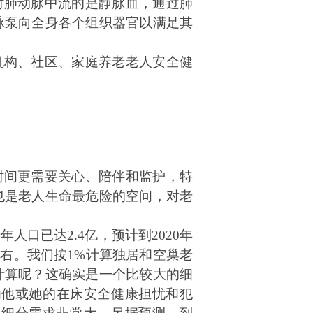
时肺动脉中流的是静脉血，通过肺
脉泵向全身各个组织器官以满足其
机构、社区、家庭养老老人安全健
时间更需要关心、陪伴和监护，特
也是老人生命最危险的空间，对老
老年人口已达
2.4
亿，预计到
2020
年
左右。我们按
1%
计算独居和空巢老
计算呢？这确实是一个比较大的细
为他
或她的在床安全健康担忧和犯