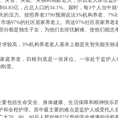
、失智、失能、失独和高龄老人，所以老人床位监
到
4.83
亿，占总人口的
34.1%
。届时，每
3
个人当中就
大的压力。按照养老
3790
预测说法
3%
机构养老、
7%
占市场
97%
的社区居家养老上。而这
97%
社区居家养老
部分都是独生子女，为他们去排忧解难、使他们能忠
要求较高，
3%
机构养老老人基本上都是失智失能失独
家庭养老，归根到底是一张床位。一张处于监护人
的刚需。
主要包括生命安全、身体健康、生活保障和精神快乐
护和全程护理。其中最主要的难点是监护人或受托人
广大
70
、
80
、
90
后人群对他们父母的安全健康的远程