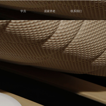
学员
居家养老
联系我们