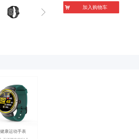
낙
加入购物车
ꁇ
健康运动手表