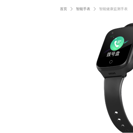
首页
ꄲ
智能手表
ꄲ
智能健康监测手表