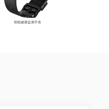
智能健康监测手表
N