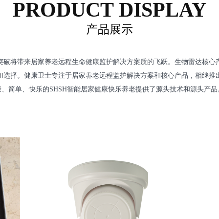
PRODUCT DISPLAY
产品展示
突破将带来居家养老远程生命健康监护解决方案质的飞跃。生物雷达核心
和选择。健康卫士专注于居家养老远程监护解决方案和核心产品，相继推
康、简单、快乐的SHSH智能居家健康快乐养老提供了源头技术和源头产品