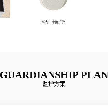
室内生命监护仪
GUARDIANSHIP PLA
监护方案